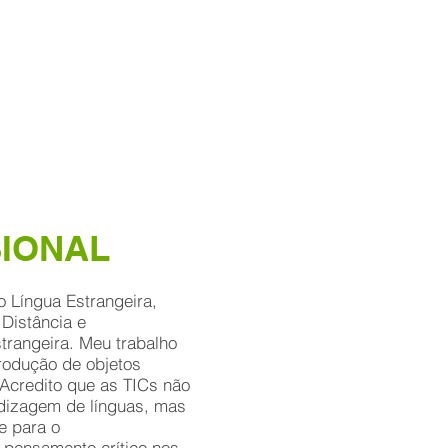
blog
SIONAL
 Língua Estrangeira,
Distância e
rangeira. Meu trabalho
rodução de objetos
 Acredito que as TICs não
ndizagem de línguas, mas
e para o
 pensamento crítico nos