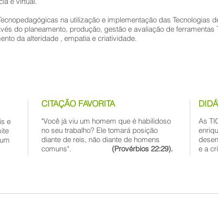
a e virtual.
ecnopedagógicas na utilização e implementação das Tecnologias 
ravés do planeamento, produção, gestão e avaliação de ferramenta
nto da alteridade , empatia e criatividade.
CITAÇÃO FAVORITA
DIDÁ
"Você já viu um homem que é habilidoso
As TI
is e
no seu trabalho? Ele tomará posição
enriq
ite
diante de reis, não diante de homens
desen
 um
comuns".
(Provérbios 22:29).
e a cr