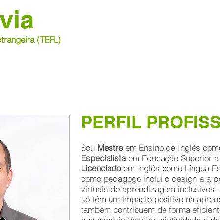
via
trangeira (TEFL)
MEÇO
PERFIL PROFIS
Sou
Mestre
em Ensino de Inglês como
Especialista
em Educação Superior a 
Licenciado
em Inglês como Língua Est
como pedagogo inclui o design e a p
virtuais de aprendizagem inclusivos.
só têm um impacto positivo na apre
também contribuem de forma eficient
desenvolvimento da criatividade e do